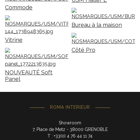
Commode
Bureau à la maison
Vitrine
Côté Pro
NOUVEAUTÉ Soft
Panel
ROMA INTERIEUR
Showroom
7, Place de Metz - 38000 GRENOBLE
T : +33(0) 4 76 44 11 74