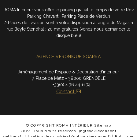
ROMA Intérieur vous offre le parking gratuit le temps de votre Rdv
Parking Chavant | Parking Place de Verdun
2 Places de livraison sont à votre disposition à l’angle du Magasin
rue Beyle Stendhal : 20 mn gratuites (venez nous demander le
disque bleu)
AGENCE VERONIQUE SGARRA
Aménagement de l’espace & Décoration d’intérieur
7, Place de Metz - 38000 GRENOBLE
T : +33(0) 4 76 44 11 74
Contact
© COPYRIGHT ROMA INTÉRIEUR
Sitemap
2024. Tous droits réservés. {n3tcookieconsent
settings}Utilisation des cookies{/n3tcookieconsent} |
Politique