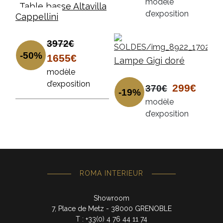
modèle
Table basse Altavilla
d’exposition
Cappellini
3972€
-50%
1655€
Lampe Gigi doré
modèle
d’exposition
299€
370€
-19%
modèle
d’exposition
ROMA INTERIEUR
Showroom
7, Place de Metz - 38000 GRENOBLE
T : +33(0) 4 76 44 11 74