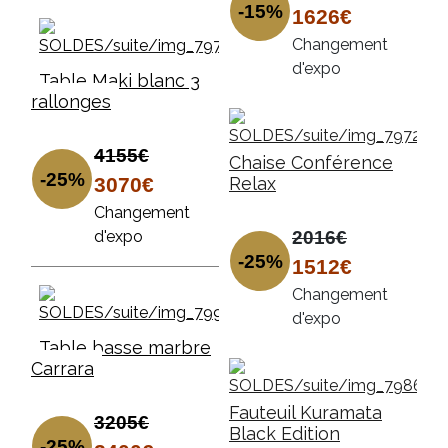
-15%
1626€
Changement
d'expo
Table Maki blanc 3
rallonges
4155€
Chaise Conférence
-25%
3070€
Relax
Changement
d'expo
2016€
-25%
1512€
Changement
d'expo
Table basse marbre
Carrara
Fauteuil Kuramata
3205€
Black Edition
-25%