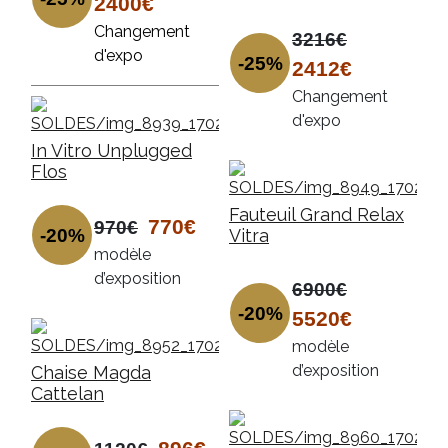
2400€
Changement
3216€
d'expo
-25%
2412€
Changement
d'expo
In Vitro Unplugged
Flos
Fauteuil Grand Relax
770€
970€
-20%
Vitra
modèle
d’exposition
6900€
-20%
5520€
modèle
d’exposition
Chaise Magda
Cattelan