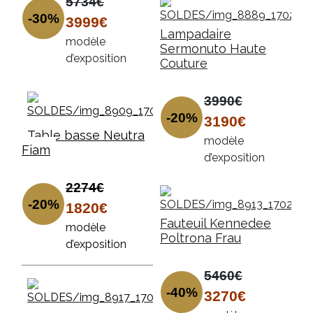
5734€
-30%
3999€
Lampadaire
modèle
Sermonuto Haute
d’exposition
Couture
3990€
-20%
3190€
Table basse Neutra
modèle
Fiam
d’exposition
2274€
-20%
1820€
Fauteuil Kennedee
modèle
Poltrona Frau
d’exposition
5460€
-40%
3270€