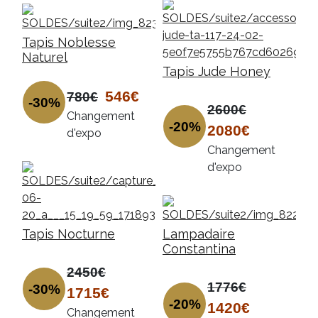
Tapis Noblesse
Naturel
Tapis Jude Honey
546€
780€
-30%
2600€
Changement
-20%
2080€
d'expo
Changement
d'expo
Tapis Nocturne
Lampadaire
Constantina
2450€
1776€
-30%
1715€
-20%
1420€
Changement