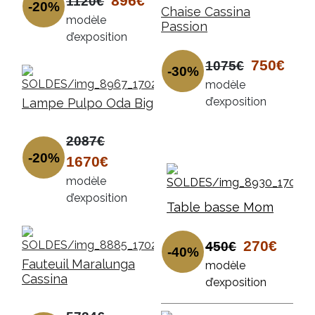
896€
1120€
-20%
Chaise Cassina
modèle
Passion
d’exposition
750€
1075€
-30%
modèle
d’exposition
Lampe Pulpo Oda Big
2087€
-20%
1670€
modèle
d’exposition
Table basse Mom
270€
450€
-40%
Fauteuil Maralunga
modèle
Cassina
d’exposition