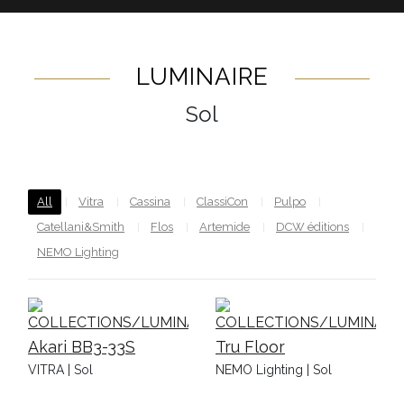
LUMINAIRE
Sol
All
Vitra
Cassina
ClassiCon
Pulpo
Catellani&Smith
Flos
Artemide
DCW éditions
NEMO Lighting
Akari BB3-33S
Tru Floor
VITRA | Sol
NEMO Lighting | Sol