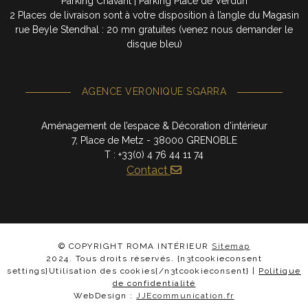
Parking Chavant | Parking Place de Verdun
2 Places de livraison sont à votre disposition à l’angle du Magasin
rue Beyle Stendhal : 20 mn gratuites (venez nous demander le
disque bleu)
AGENCE VERONIQUE SGARRA
Aménagement de l’espace & Décoration d’intérieur
7, Place de Metz - 38000 GRENOBLE
T : +33(0) 4 76 44 11 74
Contact
© COPYRIGHT ROMA INTÉRIEUR
Sitemap
2024. Tous droits réservés. {n3tcookieconsent
settings}Utilisation des cookies{/n3tcookieconsent} |
Politique
de confidentialité
WebDesign :
JJEcommunication.fr