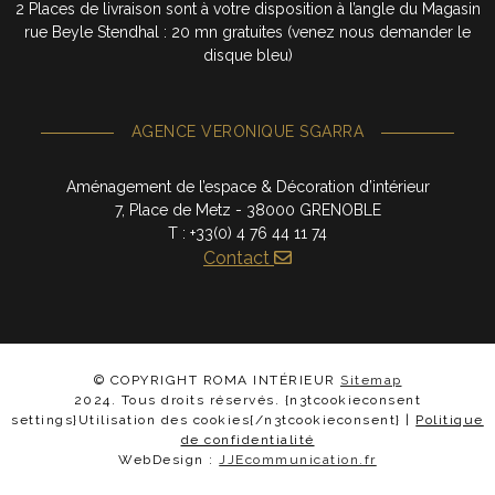
2 Places de livraison sont à votre disposition à l’angle du Magasin
rue Beyle Stendhal : 20 mn gratuites (venez nous demander le
disque bleu)
AGENCE VERONIQUE SGARRA
Aménagement de l’espace & Décoration d’intérieur
7, Place de Metz - 38000 GRENOBLE
T : +33(0) 4 76 44 11 74
Contact
© COPYRIGHT ROMA INTÉRIEUR
Sitemap
2024. Tous droits réservés. {n3tcookieconsent
settings}Utilisation des cookies{/n3tcookieconsent} |
Politique
de confidentialité
WebDesign :
JJEcommunication.fr